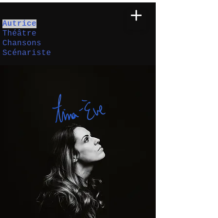
Autrice
Théâtre
Chansons
Scénariste