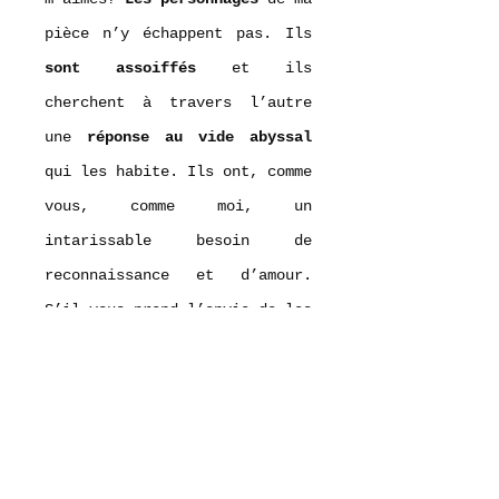
pièce n’y échappent pas. Ils
sont assoiffés
et ils
cherchent à travers l’autre
une
réponse au vide abyssal
qui les habite. Ils ont, comme
vous, comme moi, un
intarissable besoin de
reconnaissance et d’amour.
S’il vous prend l’envie de les
juger ou de les trouver trop
intenses, soyez honnête avec
vous-même et demandez-vous :
Qui m’obsède ? Qu’aie-je peur
de perdre?
De quoi suis-je