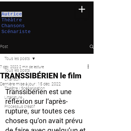
Autrice
Théâtre
Chansons
Scénariste
Post
Tous les posts
7 déc. 2022
2 min de lecture
Tous les posts
TRANSSIBÉRIEN le film
Chanson
Dernière mise à jour :
15 déc. 2022
Théâtre / Scénarisation
Transsibérien est une 
Littérature
réflexion sur l’après-
Processus créatif
rupture, sur toutes ces 
choses qu’on avait prévu 
de faire avec quelqu’un et 