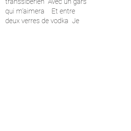
transsibérien  Avec un gars 
qui m’aimera    Et entre 
deux verres de vodka  Je 
me sentirai vraiment bien  
Je serai comme la Volga  
À la fin du froid Sibérien 
Quand elle se déchaine 
enfin.
Paroles : Tina-Ève Musique 
: Tina-Ève & Marcus Quirion
©℗ Productions EM 2020 